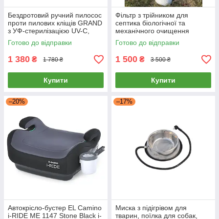
Бездротовий ручний пилосос
Фільтр з трійником для
проти пилових кліщів GRAND
септика біологічної та
з УФ-стерилізацією UV-C,
механічного очищення
HEPA-фільтром, для
фекальних стоків, каналізації
Готово до відправки
Готово до відправки
матраців, меблів та диванів
1 380
1 500
₴
₴
1 780 ₴
3 500 ₴
Купити
Купити
–20%
–17%
Автокрісло-бустер EL Camino
Миска з підігрівом для
i-RIDE ME 1147 Stone Black i-
тварин, поїлка для собак,