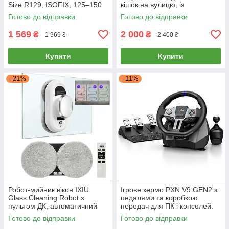
Size R129, ISOFIX, 125–150
кішок на вулицю, із
см, для дітей 22–36 кг, з
нержавіючої сталі, 2,5 л.
Готово до відправки
Готово до відправки
підсклянником
1 569
2 000
₴
₴
1 969 ₴
2 400 ₴
Купити
Купити
–21%
–11%
Робот-мийник вікон IXIU
Ігрове кермо PXN V9 GEN2 з
Glass Cleaning Robot з
педалями та коробкою
пультом ДК, автоматичний
передач для ПК і консолей:
робот для миття вікон,
ігрове кермо, автосимулятор,
Готово до відправки
Готово до відправки
дзеркал, скляних поверхонь,
кермо з вібрацією та