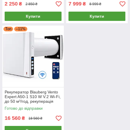
мийник
2 250
7 999
₴
₴
2 850 ₴
8 999 ₴
Купити
Купити
Топ
–11%
Рекуператор Blauberg Vento
Expert A50-1 S10 W V.2 Wi-Fi,
до 50 м³/год, рекуперація
тепла 93%, датчик вологості
Готово до відправки
16 560
₴
18 560 ₴