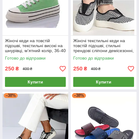
Жіночі кеди на товстій
Жіночі текстильні кеди на
підошві, текстильні високі на
товстій підошві, стильні
шнурівці, м'ятний колір, 36-40
трендові сліпони демісезонні,
чорні-білі, 36-41
Готово до відправки
Готово до відправки
250
250
₴
₴
400 ₴
400 ₴
Купити
Купити
–38%
–38%