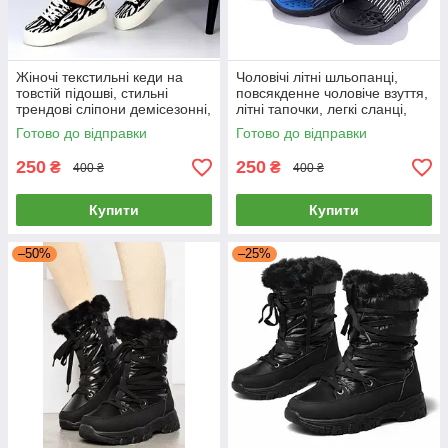
Жіночі текстильні кеди на
Чоловічі літні шльопанці,
товстій підошві, стильні
повсякденне чоловіче взуття,
трендові сліпони демісезонні,
літні тапочки, легкі сланці,
чорні-білі, 36-41
різні кольори, 40-45 р.
Готово до відправки
Готово до відправки
250
250
₴
₴
400 ₴
400 ₴
Купити
Купити
–50%
–25%