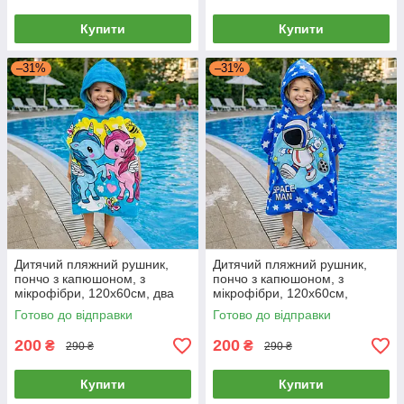
Купити
Купити
–31%
–31%
Дитячий пляжний рушник,
Дитячий пляжний рушник,
пончо з капюшоном, з
пончо з капюшоном, з
мікрофібри, 120х60см, два
мікрофібри, 120х60см,
єдинороги
космонавт
Готово до відправки
Готово до відправки
200
200
₴
₴
290 ₴
290 ₴
Купити
Купити