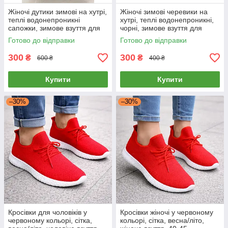
Жіночі дутики зимові на хутрі,
Жіночі зимові черевики на
теплі водонепроникні
хутрі, теплі водонепроникні,
сапожки, зимове взуття для
чорні, зимове взуття для
жінок, чорні, 36
жінок, 36 р.
Готово до відправки
Готово до відправки
300
300
₴
₴
600 ₴
400 ₴
Купити
Купити
–30%
–30%
Кросівки для чоловіків у
Кросівки жіночі у червоному
червоному кольорі, сітка,
кольорі, сітка, весна/літо,