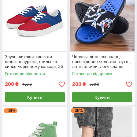
Зручні дихаючі кросівки
Чоловічі літні шльопанці,
жіночі, шнурівка, стильні в
повсякденне чоловіче взуття,
синьо-червоному кольорі, 36-
літні тапочки, легкі сланці,
41 р.
сині, 44
Готово до відправки
Готово до відправки
200
200
₴
₴
400 ₴
350 ₴
Купити
Купити
–38%
–38%