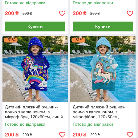
персиковий колір, єдиноріг
принцеса
Готово до відправки
Готово до відправки
200
200
₴
₴
290 ₴
290 ₴
Купити
Купити
–31%
–31%
Дитячий пляжний рушник-
Дитячий пляжний рушник-
пончо з капюшоном, з
пончо з капюшоном, з
мікрофібри, 120х60см, синій
мікрофібри, 120х60см,
колір, веселка
блакитний колір, єдиноріг
Готово до відправки
Готово до відправки
200
200
₴
₴
290 ₴
290 ₴