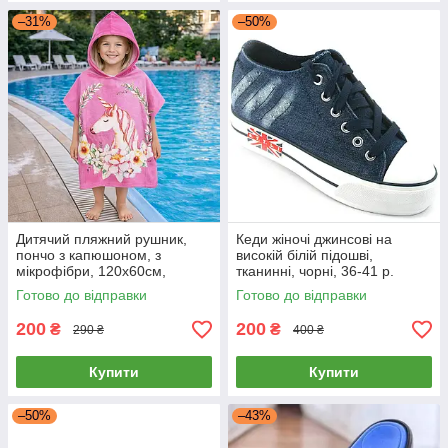
–31%
–50%
Дитячий пляжний рушник,
Кеди жіночі джинсові на
пончо з капюшоном, з
високій білій підошві,
мікрофібри, 120х60см,
тканинні, чорні, 36-41 р.
рожевий колір, єдиноріг
Готово до відправки
Готово до відправки
200
200
₴
₴
290 ₴
400 ₴
Купити
Купити
–50%
–43%