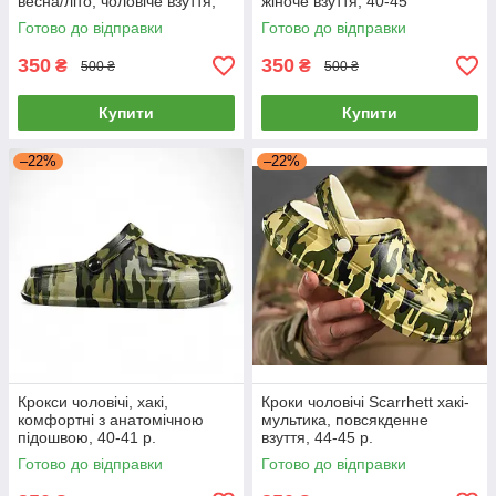
весна/літо, чоловіче взуття,
жіноче взуття, 40-45
45
Готово до відправки
Готово до відправки
350
350
₴
₴
500 ₴
500 ₴
Купити
Купити
–22%
–22%
Крокси чоловічі, хакі,
Кроки чоловічі Scarrhett хакі-
комфортні з анатомічною
мультика, повсякденне
підошвою, 40-41 р.
взуття, 44-45 р.
Готово до відправки
Готово до відправки