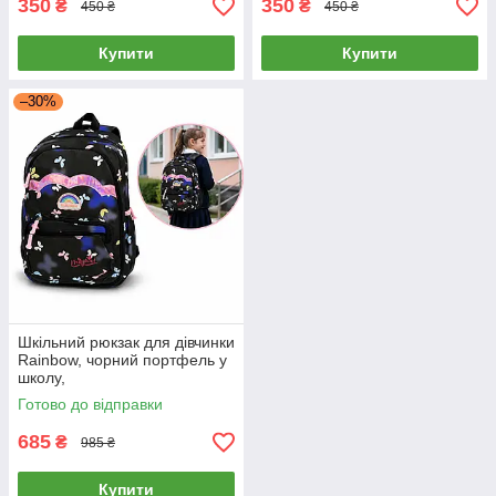
350
350
₴
₴
450 ₴
450 ₴
Купити
Купити
–30%
Шкільний рюкзак для дівчинки
Rainbow, чорний портфель у
школу,
водовідштовхувальний,
Готово до відправки
формат A4, легкий
685
₴
985 ₴
Купити