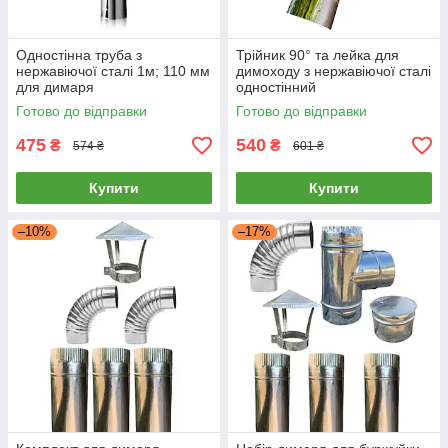
Одностінна труба з
Трійник 90° та лейка для
нержавіючої сталі 1м; 110 мм
димоходу з нержавіючої сталі
для димаря
одностінний
Готово до відправки
Готово до відправки
475
540
₴
₴
574 ₴
601 ₴
Купити
Купити
–10%
–17%