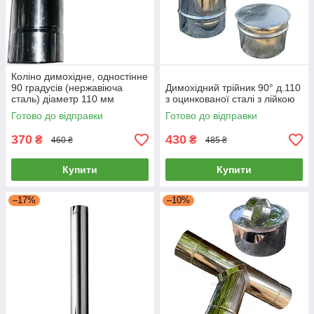
Коліно димохідне, одностінне
90 градусів (нержавіюча
Димохідний трійник 90° д.110
сталь) діаметр 110 мм
з оцинкованої сталі з лійкою
Готово до відправки
Готово до відправки
370
430
₴
₴
460 ₴
485 ₴
Купити
Купити
–17%
–10%