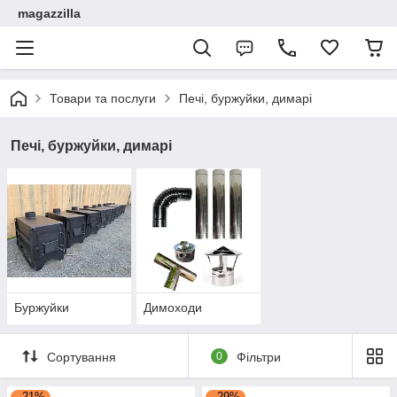
magazzilla
Товари та послуги
Печі, буржуйки, димарі
Печі, буржуйки, димарі
Буржуйки
Димоходи
Сортування
0
Фільтри
–21%
–29%