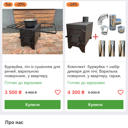
Топ
–20%
–14%
Буржуйка, піч із сушінням для
Комплект: буржуйка + набір
речей, варильною
димаря для пічі; Варильна
поверхнею, у квартиру,
поверхня, у квартиру, гараж,
гараж, теплицю, будинок до
теплицю, будинок до 50м2
Готово до відправки
Готово до відправки
50м2, сталь 3 мм
3 500
4 300
₴
₴
4 400 ₴
5 000 ₴
Купити
Купити
Про нас