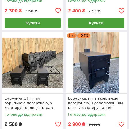
Готово до відправки
Готово до відправки
2 300
2 400
₴
₴
2 640 ₴
2 600 ₴
Купити
Купити
Топ
–24%
Буржуйка ОПТ: піч
Буржуйка, піч з варильною
варильною поверхнею, у
поверхнею, з допалюванням
квартиру, теплицю, гараж,
газів, у квартиру, гараж,
будинок до 50м2
теплицю, будинок до 50м2,
Готово до відправки
Готово до відправки
сталь 2 мм
2 500
2 900
₴
₴
3 800 ₴