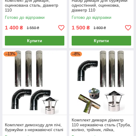
Комплект для димаря,
Набір димаря для буржуйки
оцинкована сталь, діаметр
одностінний, оцинковка,
110
діаметр 110
Готово до відправки
Готово до відправки
1 400
1 500
₴
₴
1 550 ₴
1 800 ₴
Купити
Купити
–13%
–8%
Комплект димаря діаметр
Комплект димоходу для пічі,
110 нержавіюча сталь (Труба,
буржуйки з нержавіючої сталі
коліно, трійник, лійка,
грибок). Одностінний