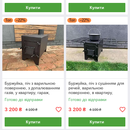
Купити
Купити
Топ
–22%
Топ
–22%
Буржуйка, піч з варильною
Буржуйка, піч з сушінням для
поверхнею, з допалюванням
речей, варильною
газів, у квартиру, гараж,
поверхнею, в квартиру,
теплицю, будинок до 50м2,
гараж, теплицю, будинок до
Готово до відправки
Готово до відправки
сталь 3 мм
50м2, сталь 2 мм
3 200
3 200
₴
₴
4 100 ₴
4 100 ₴
Купити
Купити