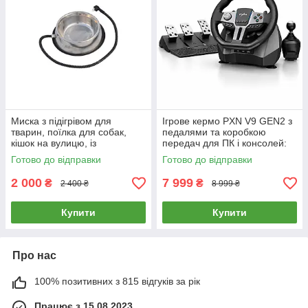
Миска з підігрівом для
Ігрове кермо PXN V9 GEN2 з
тварин, поїлка для собак,
педалями та коробкою
кішок на вулицю, із
передач для ПК і консолей:
нержавіючої сталі, 2,5 л.
ігрове кермо, автосимулятор,
Готово до відправки
Готово до відправки
кермо з вібрацією та
2 000
7 999
₴
₴
2 400 ₴
8 999 ₴
Купити
Купити
Про нас
100% позитивних з 815 відгуків за рік
Працює з 15.08.2023