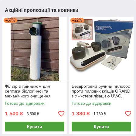
Акційні пропозиції та новинки
–57%
–22%
Фільтр з трійником для
Бездротовий ручний пилосос
септика біологічної та
проти пилових кліщів GRAND
механічного очищення
з УФ-стерилізацією UV-C,
фекальних стоків, каналізації
HEPA-фільтром, для
Готово до відправки
Готово до відправки
матраців, меблів та диванів
1 500
1 380
₴
₴
3 500 ₴
1 780 ₴
Купити
Купити