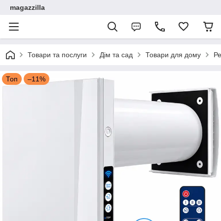
magazzilla
Товари та послуги
Дім та сад
Товари для дому
Ре
Топ
–11%