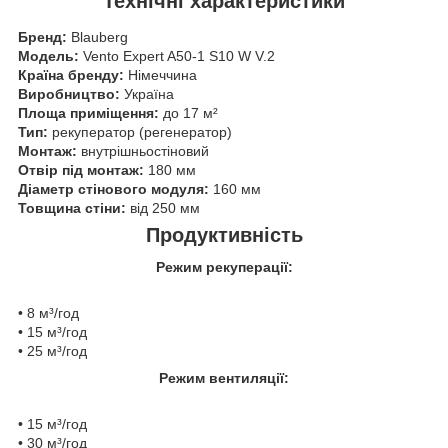
Технічні характеристики
Бренд:
Blauberg
Модель:
Vento Expert A50-1 S10 W V.2
Країна бренду:
Німеччина
Виробництво:
Україна
Площа приміщення:
до 17 м²
Тип:
рекуператор (регенератор)
Монтаж:
внутрішньостіновий
Отвір під монтаж:
180 мм
Діаметр стінового модуля:
160 мм
Товщина стіни:
від 250 мм
Продуктивність
Режим рекуперації:
• 8 м³/год
• 15 м³/год
• 25 м³/год
Режим вентиляції:
• 15 м³/год
• 30 м³/год