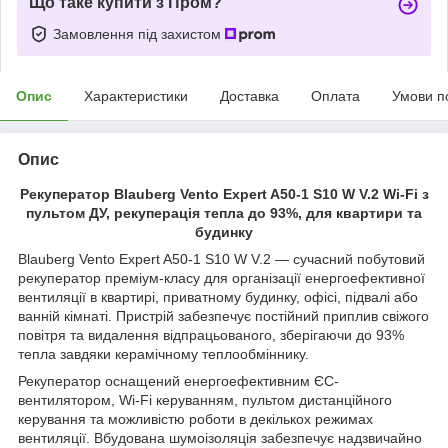
Що таке купити з Пром?
Замовлення під захистом
Опис
Характеристики
Доставка
Оплата
Умови п
Опис
Рекуператор Blauberg Vento Expert A50-1 S10 W V.2 Wi-Fi з
пультом ДУ, рекуперація тепла до 93%, для квартири та
будинку
Blauberg Vento Expert A50-1 S10 W V.2 — сучасний побутовий
рекуператор преміум-класу для організації енергоефективної
вентиляції в квартирі, приватному будинку, офісі, підвалі або
ванній кімнаті. Пристрій забезпечує постійний приплив свіжого
повітря та видалення відпрацьованого, зберігаючи до 93%
тепла завдяки керамічному теплообміннику.
Рекуператор оснащений енергоефективним ЄС-
вентилятором, Wi-Fi керуванням, пультом дистанційного
керування та можливістю роботи в декількох режимах
вентиляції. Вбудована шумоізоляція забезпечує надзвичайно