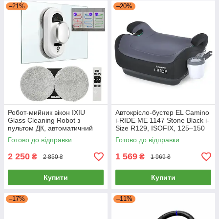
–21%
–20%
Робот-мийник вікон IXIU
Автокрісло-бустер EL Camino
Glass Cleaning Robot з
i-RIDE ME 1147 Stone Black i-
пультом ДК, автоматичний
Size R129, ISOFIX, 125–150
робот для миття вікон,
см, для дітей 22–36 кг, з
Готово до відправки
Готово до відправки
дзеркал, скляних поверхонь,
підсклянником
мийник
2 250
1 569
₴
₴
2 850 ₴
1 969 ₴
Купити
Купити
–17%
–11%