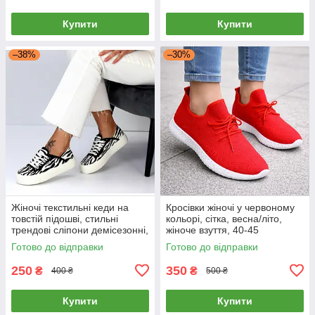
Купити
Купити
–38%
–30%
Жіночі текстильні кеди на
Кросівки жіночі у червоному
товстій підошві, стильні
кольорі, сітка, весна/літо,
трендові сліпони демісезонні,
жіноче взуття, 40-45
чорні-білі, 36-41
Готово до відправки
Готово до відправки
250
350
₴
₴
400 ₴
500 ₴
Купити
Купити