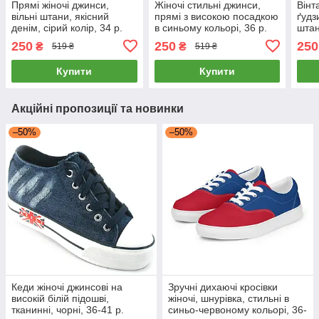
Прямі жіночі джинси,
Жіночі стильні джинси,
Вінт
вільні штани, якісний
прямі з високою посадкою
ґудз
денім, сірий колір, 34 р.
в синьому кольорі, 36 р.
штан
34 р
250
250
250
₴
₴
519 ₴
519 ₴
Купити
Купити
Акційні пропозиції та новинки
–50%
–50%
Кеди жіночі джинсові на
Зручні дихаючі кросівки
високій білій підошві,
жіночі, шнурівка, стильні в
тканинні, чорні, 36-41 р.
синьо-червоному кольорі, 36-