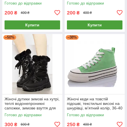
41 р.
Готово до відправки
Готово до відправки
200
200
₴
₴
400 ₴
400 ₴
Купити
Купити
–50%
–38%
Жіночі дутики зимові на хутрі,
Жіночі кеди на товстій
теплі водонепроникні
підошві, текстильні високі на
сапожки, зимове взуття для
шнурівці, м'ятний колір, 36-40
жінок, чорні, 36
Готово до відправки
Готово до відправки
300
250
₴
₴
600 ₴
400 ₴