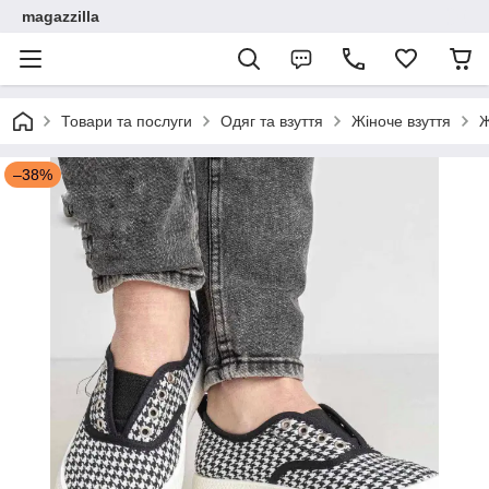
magazzilla
Товари та послуги
Одяг та взуття
Жіноче взуття
Ж
–38%