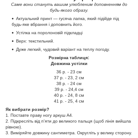
Саме вони стануть вашим улюбленим доповненням до
будь-якого образу.
Актуальний принт — гусяча лапка, який підійде під
будь-яке вбрання і доповнить його.
Устілка на поролоновій підкладці
Верх: текстильний.
Дуже легкий, чудовий варіант на теплу погоду.
Розмірна таблиця:
Довжина устілки
36 р. - 23 см
37 р. - 23, 2 см
38 р. - 24 см
39 р. - 24,4 см
40 р. - 24, 8 см
41 р. - 25, 4 см
Як вибрати розмір?
1. Поставте праву ногу аркуш А4.
2. Підкресліть від п'яти до великого пальця (щоб лінія вийшла
рівною).
3. Виміряйте довжину сантиметра. Округліть у велику сторону.