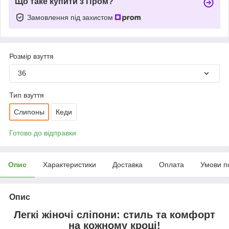
Що таке купити з Пром?
Замовлення під захистом
Розмір взуття
36
Тип взуття
Слипоны
Кеди
Готово до відправки
Опис
Характеристики
Доставка
Оплата
Умови п
Опис
Легкі жіночі сліпони: стиль та комфорт
на кожному кроці!