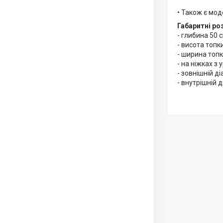
• Також є мод
Габаритні роз
- глибина 50 
- висота топк
- ширина топк
- на ніжках з
- зовнішній д
- внутрішній 