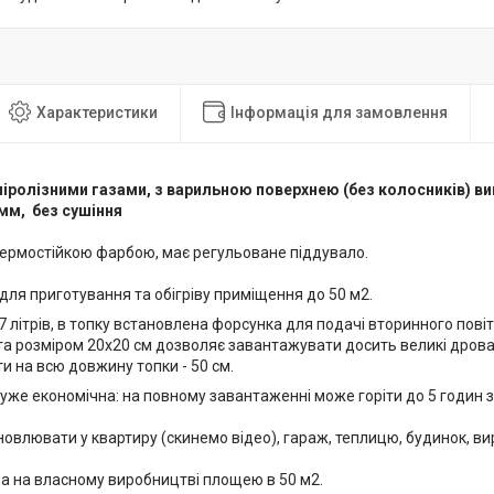
Характеристики
Інформація для замовлення
іролізними газами, з варильною поверхнею (без колосників) ви
мм, без сушіння
термостійкою фарбою, має регульоване піддувало.
для приготування та обігріву приміщення до 50 м2.
7 літрів, в топку встановлена форсунка для подачі вторинного пові
ята розміром 20х20 см дозволяє завантажувати досить великі дров
 на всю довжину топки - 50 см.
дуже економічна: на повному завантаженні може горіти до 5 годин 
овлювати у квартиру (скинемо відео), гараж, теплицю, будинок, в
на на власному виробництві площею в 50 м2.