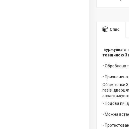
Опис
Буржуйка з п
товщиною 3 
• Оброблена 
• Призначена 
Об'єм топки 3
газів, дверц
завантажувати
• Подова піч 
• Можна встан
• Протестова