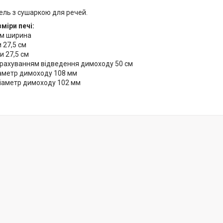
ель з сушаркою для речей.
міри печі:
см ширина
и 27,5 см
и 27,5 см
 урахуванням відведення димоходу 50 см
іаметр димоходу 108 мм
діаметр димоходу 102 мм