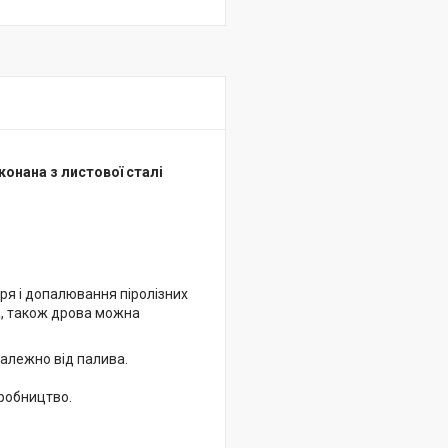
конана з листової сталі
тря і допалювання піролізних
а, також дрова можна
залежно від палива.
иробництво.