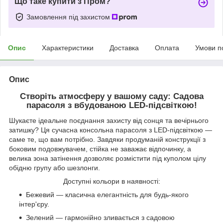
Що таке купити з Пром?
Замовлення під захистом
Опис
Характеристики
Доставка
Оплата
Умови п
Опис
Створіть атмосферу у вашому саду: Садова
парасоля з вбудованою LED-підсвіткою!
Шукаєте ідеальне поєднання захисту від сонця та вечірнього
затишку? Ця сучасна консольна парасоля з LED-підсвіткою —
саме те, що вам потрібно. Завдяки продуманій конструкції з
боковим подовжувачем, стійка не заважає відпочинку, а
велика зона затінення дозволяє розмістити під куполом цілу
обідню групу або шезлонги.
Доступні кольори в наявності:
Бежевий — класична елегантність для будь-якого
інтер'єру.
Зелений — гармонійно зливається з садовою