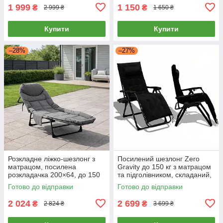
1 999
1 150
₴
₴
2 999 ₴
1 650 ₴
Купити
Купити
–28%
–27%
Розкладне ліжко-шезлонг з
Посилений шезлонг Zero
матрацом, посилена
Gravity до 150 кг з матрацом
розкладачка 200×64, до 150
та підголівником, складаний,
кг, для дому, дачі та тераси
чорний для саду, дачі, тераси
Готово до відправки
Готово до відправки
та відпочинку
2 024
2 699
₴
₴
2 824 ₴
3 699 ₴