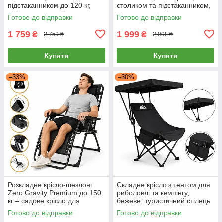
підстаканником до 120 кг,
столиком та підстаканником,
чорне — складне садове
до 120 кг
Готово до відправки
Готово до відправки
крісло для дачі, саду та
відпочинку
1 759
1 999
₴
₴
2 759 ₴
2 999 ₴
Купити
Купити
–33%
–30%
Розкладне крісло-шезлонг
Складне крісло з тентом для
Zero Gravity Premium до 150
риболовлі та кемпінгу,
кг – садове крісло для
бежеве, туристичний стілець
відпочинку, кемпінгу, тераси
із навісом і боковим
Готово до відправки
Готово до відправки
та дачі, різні кольори
органайзером