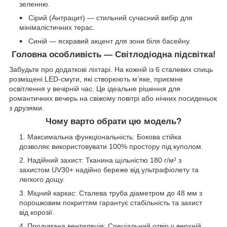
зеленню.
Сірий (Антрацит) — стильний сучасний вибір для
мінімалістичних терас.
Синій — яскравий акцент для зони біля басейну.
Головна особливість — Світлодіодна підсвітка!
Забудьте про додаткові ліхтарі. На кожній із 6 сталевих спиць
розміщені LED-смуги, які створюють м’яке, приємне
освітлення у вечірній час. Це ідеальне рішення для
романтичних вечерь на свіжому повітрі або нічних посиденьок
з друзями.
Чому варто обрати цю модель?
Максимальна функціональність: Бокова стійка
дозволяє використовувати 100% простору під куполом.
Надійний захист: Тканина щільністю 180 г/м² з
захистом UV30+ надійно береже від ультрафіолету та
легкого дощу.
Міцний каркас: Сталева труба діаметром до 48 мм з
порошковим покриттям гарантує стабільність та захист
від корозії.
Продумана вентиляція: Спеціальний отвір у верхній