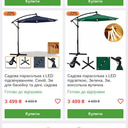
Купити
Купити
–22%
–22%
Садова парасолька з LED
Садова парасолька з LED
підсвічуванням, Синій, 3м
підсвіткою, Зелена, 3м,
для басейну та дачі, садова
консольна вулична
підвісна парасолька з
парасолька з боковою
Готово до відправки
Готово до відправки
боковою опорою, парасолька
стійкою для тераси та кафе,
велика підвісна
3 499
3 499
₴
₴
4 499 ₴
4 499 ₴
Купити
Купити