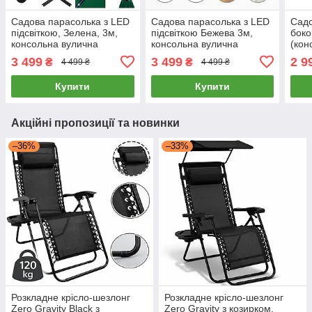
Садова парасолька з LED
Садова парасолька з LED
Садо
підсвіткою, Зелена, 3м,
підсвіткою Бежева 3м,
боко
консольна вулична
консольна вулична
(кон
парасолька з боковою
парасолька з боковою
вули
3 499
3 499
2 9
₴
₴
4 499 ₴
4 499 ₴
стійкою для тераси та
стійкою для тераси та
тера
кафе, велика підвісна
кафе, велика підвісна
Скла
Купити
Купити
Акційні пропозиції та новинки
–36%
–33%
Розкладне крісло-шезлонг
Розкладне крісло-шезлонг
Zero Gravity Black з
Zero Gravity з козирком,