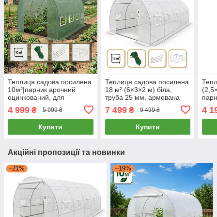
Теплиця садова посилена
Теплиця садова посилена
Тепл
10м²|парник арочний
18 м² (6×3×2 м) біла,
(2,5
оцинкований, для
труба 25 мм, армована
парн
помідорів, огірків та
плівка, 10 вікон , парник
армо
4 999
7 499
4 1
₴
₴
5 999 ₴
9 499 ₴
розсади
для дачі та городу
для 
(4х2.5х2м),посилена
Купити
Купити
армована плівка
Акційні пропозиції та новинки
–21%
–19%