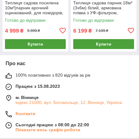
Теплиця садова посилена
Теплиця садова парник 18м²
10м²|парник арочний
(3х6м) білий, армована
оцинкований, для помідорів,
плівка з УФ-фільтром,
огірків та розсади
оцинкований каркас 19мм, 12
Готово до відправки
Готово до відправки
(4х2.5х2м),посилена
вікон, велика теплиця
армована плівка
4 999
6 199
₴
₴
5 999 ₴
7 199 ₴
Купити
Купити
Про нас
100% позитивних з 820 відгуків за рік
Працює з 15.08.2023
м. Вінниця
індекс 21000, вул. Богомольця, 12, Вінниця, Україна
Контакти
Сьогодні працює з 08:00 до 22:00
Показати весь графік роботи