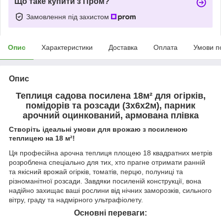
Що таке купити з Пром?
Замовлення під захистом
Опис
Характеристики
Доставка
Оплата
Умови п
Опис
Теплиця садова посилена 18м² для огірків,
помідорів та розсади (3х6х2м), парник
арочний оцинкований, армована плівка
Створіть ідеальні умови для врожаю з посиленою
теплицею на 18 м²!
Ця професійна арочна теплиця площею 18 квадратних метрів
розроблена спеціально для тих, хто прагне отримати ранній
та якісний врожай огірків, томатів, перцю, полуниці та
різноманітної розсади. Завдяки посиленій конструкції, вона
надійно захищає ваші рослини від нічних заморозків, сильного
вітру, граду та надмірного ультрафіолету.
Основні переваги: