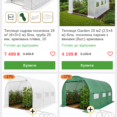
Теплиця садова посилена 18
Теплиця Garden 10 м2 (2,5×4
м² (6×3×2 м) біла, труба 25
м) біла, посилена парник з
мм, армована плівка, 10
вікнами (8шт.) армована
вікон , парник для дачі та
плівка 3 шари, для дачі
Готово до відправки
Готово до відправки
городу
огороду
7 499
4 199
₴
₴
9 499 ₴
5 199 ₴
Купити
Купити
–17%
–17%