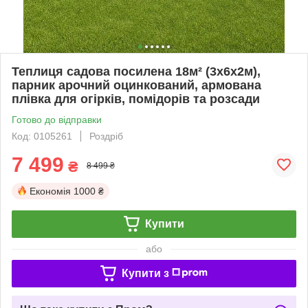
Теплиця садова посилена 18м² (3х6х2м),
парник арочний оцинкований, армована
плівка для огірків, помідорів та розсади
Готово до відправки
Код: 0105261
Роздріб
7 499
₴
8 499 ₴
Економія
1000 ₴
Купити
або
Купити з