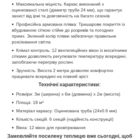
Максимальна міцність: Каркас виконаний з
оцинкованої сталі (діаметр труби 24 мм), що гарантує
захист від іржі та довговічність на багато сезонів.
Професійна армована плівка: Тришарове покриття із
вбудованою сіткою стійке до розривів та погодних
примх. Зелений колір плівки забезпечує правильне
розсіювання світла.
Клімат-контроль: 12 вентиляційних вікон із москітними
сітками дозволяють регулювати температуру всередині,
запобігаючи перегріву рослин.
Зручність: Висота 2 метри дозволяє комфортно
працювати всередині на повний зріст.
Технічні характеристики:
Розміри: 3м (ширина) х 6м (довжина) х 2м (висота)
Площа: 18 м²
Матеріал каркасу: Оцинкована труба (24х0.6 мм)
Кількість секцій: 6 секцій (надійність конструкції)
Вікна: 12 вікон для провітрювання
Замовляйте посилену теплицю вже сьогодні, щоб