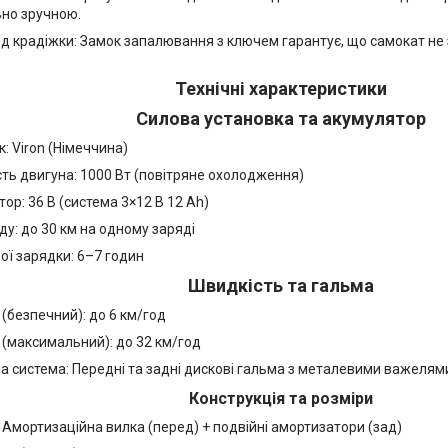
но зручною.
ід крадіжки: Замок запалювання з ключем гарантує, що самокат не
Технічні характеристики
Силова установка та акумулятор
: Viron (Німеччина)
ть двигуна: 1000 Вт (повітряне охолодження)
ор: 36 В (система 3×12 В 12 Ah)
ду: до 30 км на одному заряді
ої зарядки: 6–7 годин
Швидкість та гальма
(безпечний): до 6 км/год
(максимальний): до 32 км/год
а система: Передні та задні дискові гальма з металевими важелям
Конструкція та розміри
: Амортизаційна вилка (перед) + подвійні амортизатори (зад)