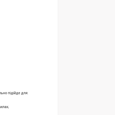
ьно підійде для:
хилах;