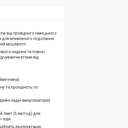
тів від провідного німецького
на для впевненого подолання
ній місцевості.
якого сидіння та повної
відчуваючи втоми від
Німеччина).
ну та прохідність по
війні задні амортизатори)
ліміт (6 км/год) для
 їзди.
 роблять експлуатацію