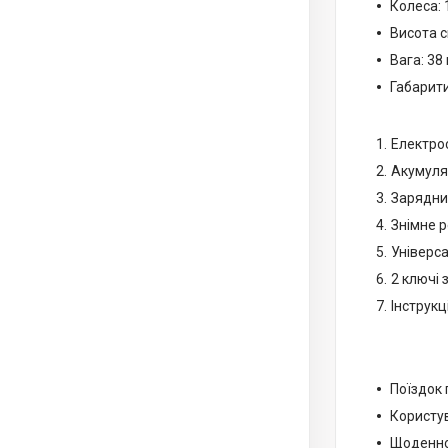
Колеса: 
Висота с
Вага: 38 
Габарити
Електро
Акумуля
Зарядни
Знімне 
Універс
2 ключі
Інструкц
Поїздок 
Користув
Щоденног