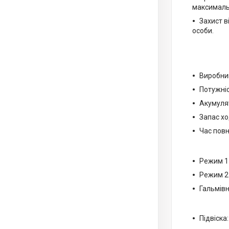
максималь
Захист в
особи.
Виробник
Потужніс
Акумулят
Запас хо
Час повн
Режим 1 
Режим 2 
Гальмівн
Підвіска