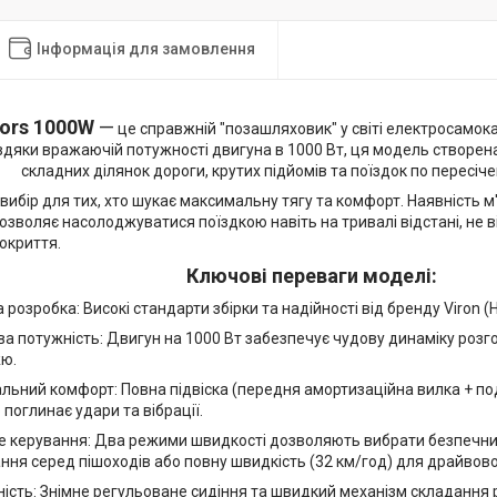
Інформація для замовлення
tors 1000W
—
це справжній "позашляховик" у світі електросамока
вдяки вражаючій потужності двигуна в 1000 Вт, ця модель створе
складних ділянок дороги, крутих підйомів та поїздок по пересіче
вибір для тих, хто шукає максимальну тягу та комфорт. Наявність м'
озволяє насолоджуватися поїздкою навіть на тривалі відстані, не 
окриття.
Ключові переваги моделі:
 розробка: Високі стандарти збірки та надійності від бренду Viron (
а потужність: Двигун на 1000 Вт забезпечує чудову динаміку розго
ю.
ьний комфорт: Повна підвіска (передня амортизаційна вилка + под
поглинає удари та вібрації.
 керування: Два режими швидкості дозволяють вибрати безпечний 
ня серед пішоходів або повну швидкість (32 км/год) для драйвової
ість: Знімне регульоване сидіння та швидкий механізм складання