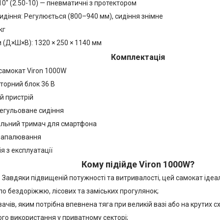
10" (2.50-10) — пневматичні з протектором
идіння: Регулюється (800–940 мм), сидіння знімне
кг
 (Д×Ш×В): 1320 × 250 × 1140 мм
Комплектація
самокат Viron 1000W
торний блок 36 В
й пристрій
регульоване сидіння
альний тримач для смартфона
 запалювання
ія з експлуатації
Кому підійде Viron 1000W?
Завдяки підвищеній потужності та витривалості, цей самокат ідеал
по бездоріжжю, лісових та заміських прогулянок;
ачів, яким потрібна впевнена тяга при великій вазі або на крутих с
о використання у приватному секторі;