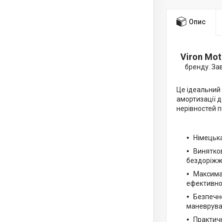
Опис
Viron Mo
бренду. За
Це ідеальний 
амортизації д
нерівностей п
Німецька
Винятков
бездоріжж
Максимал
ефективно 
Безпечне
маневруван
Практичн