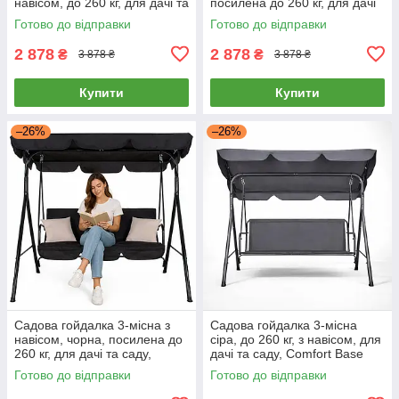
навісом, до 260 кг, для дачі та
посилена до 260 кг, для дачі
саду
та саду Comfort Base
Готово до відправки
Готово до відправки
2 878
2 878
₴
₴
3 878 ₴
3 878 ₴
Купити
Купити
–26%
–26%
Садова гойдалка 3-місна з
Садова гойдалка 3-місна
навісом, чорна, посилена до
сіра, до 260 кг, з навісом, для
260 кг, для дачі та саду,
дачі та саду, Comfort Base
Comfort Base
Готово до відправки
Готово до відправки