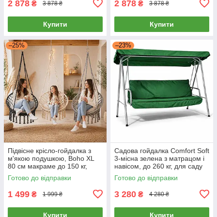
2 878
2 878
₴
₴
3 878 ₴
3 878 ₴
Купити
Купити
–25%
–23%
Підвісне крісло-гойдалка з
Садова гойдалка Comfort Soft
м'якою подушкою, Boho XL
3-місна зелена з матрацом і
80 см макраме до 150 кг,
навісом, до 260 кг, для саду
бежеве / кремове / Grey
та двору
Готово до відправки
Готово до відправки
плетене, для дому, саду,
1 499
3 280
₴
₴
1 999 ₴
4 280 ₴
Купити
Купити