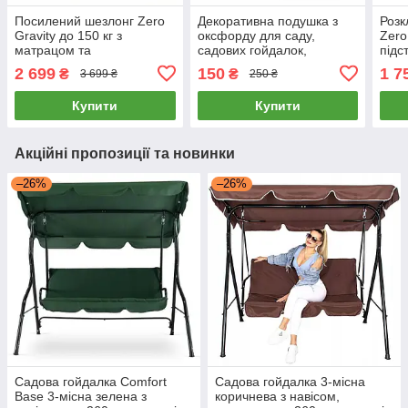
Посилений шезлонг Zero
Декоративна подушка з
Розк
Gravity до 150 кг з
оксфорду для саду,
Zero
матрацом та
садових гойдалок,
підс
підголівником, складаний,
веранди, альтанки, вулиці
чорн
2 699
150
1 7
₴
₴
3 699 ₴
250 ₴
чорний для саду, дачі,
кріс
тераси та відпочинку
відп
Купити
Купити
Акційні пропозиції та новинки
–26%
–26%
Садова гойдалка Comfort
Садова гойдалка 3-місна
Base 3-місна зелена з
коричнева з навісом,