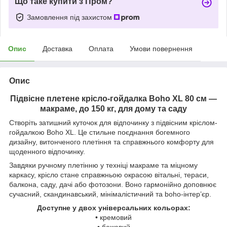
Що таке купити з Пром?
Замовлення під захистом
Опис
Доставка
Оплата
Умови повернення
Опис
Підвісне плетене крісло-гойдалка Boho XL 80 см —
макраме, до 150 кг, для дому та саду
Створіть затишний куточок для відпочинку з підвісним кріслом-
гойдалкою Boho XL. Це стильне поєднання богемного
дизайну, витонченого плетіння та справжнього комфорту для
щоденного відпочинку.
Завдяки ручному плетінню у техніці макраме та міцному
каркасу, крісло стане справжньою окрасою вітальні, тераси,
балкона, саду, дачі або фотозони. Воно гармонійно доповнює
сучасний, скандинавський, мінімалістичний та boho-інтер’єр.
Доступне у двох універсальних кольорах:
• кремовий
• бежевий