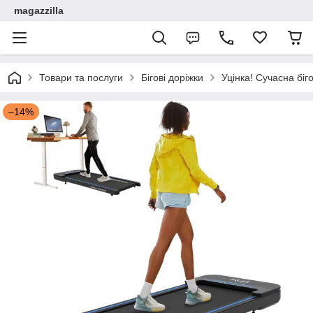
magazzilla
Товари та послуги
Бігові доріжки
Уцінка! Сучасна біг
–14%