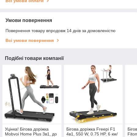
Всі умови оплати
Умови повернення
Повернення товару впродовж 14 днів за домовленістю
Всі умови повернення
Подібні товари компанії
Уцінка! Бігова доріжка
Бігова доріжка Freepi F1
Біго
Mobvoi Home Plus 3в1, до
4в1, 550 W, 0.75 HP, 6 км/
Fito