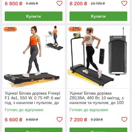
6 800
8 200
₴
₴
9 300 ₴
10 700 ₴
Купити
Купити
–23%
–22%
Уцінка! Бігова доріжка Freepi
Уцінка! Бігова доріжка
F1 4в1, 550 W, 0.75 HP, 6 км/
ZB138A, 480 Вт, 10 км/год, з
год, з нахилом і пультом, до
нахилом та пультом, до 100
130 кг, компактна, тиха
кг, складна, тиха
Готово до відправки
Готово до відправки
6 600
7 200
₴
₴
8 600 ₴
9 200 ₴