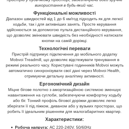
використання в будь-який час.
Функціональні можливості
Діапазон швидкостей від 1 до 6 км/год підходить як для легкої
ходьби, так і для активніших занять. Просте керування
здійснюється за допомогою пульта дистанційного керування,
що дозволяє змінювати швидкість без необхідності натискати
кнопки на самій доріжці.
Технологічні переваги
Пристрій підтримує підключення до мобільного додатку
Mobvoi Treadmill, що дозволяє відстежувати тренування в
режимі реального часу. Користувачі годинників Mobvoi можуть
автоматично синхронізувати свої дані через Mobvoi Health,
отримуючи детальну аналітику активності.
Ергономічний дизайн
Міцне бігове полотно з амортизаційною системою зменшує
навантаження на суглоби, забезпечуючи комфортну ходьбу
або біг. Тонкий профіль бігової доріжки дозволяє легко
зберігати її під ліжком, диваном або у вузьких просторах, що
робить її ідеальним рішенням для малогабаритних квартир.
Характеристики:
Робоча напруга:
AC 220-240V, 50/60Hz