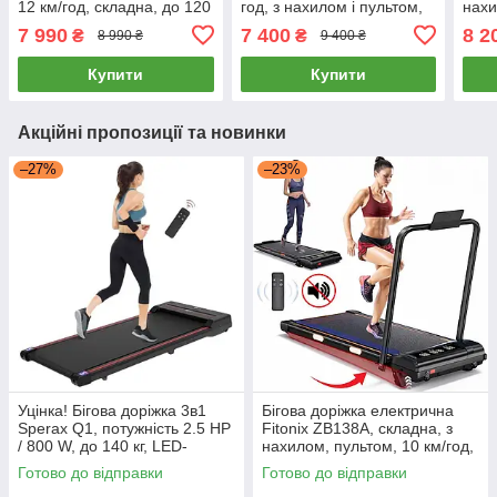
12 км/год, складна, до 120
год, з нахилом і пультом,
нахи
кг
до 130 кг, компактна, тиха
год,
7 990
7 400
8 2
₴
₴
8 990 ₴
9 400 ₴
Купити
Купити
Акційні пропозиції та новинки
–27%
–23%
Уцінка! Бігова доріжка 3в1
Бігова доріжка електрична
Sperax Q1, потужність 2.5 HP
Fitonix ZB138A, складна, з
/ 800 W, до 140 кг, LED-
нахилом, пультом, 10 км/год,
дисплей, пульт ДК, тиха
для дому
Готово до відправки
Готово до відправки
робота