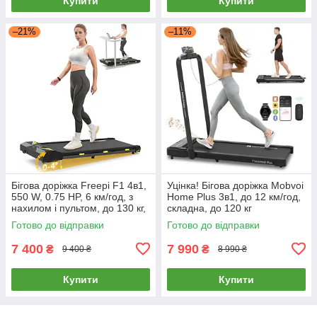
Купити
Купити
–21%
–11%
Бігова доріжка Freepi F1 4в1,
Уцінка! Бігова доріжка Mobvoi
550 W, 0.75 HP, 6 км/год, з
Home Plus 3в1, до 12 км/год,
нахилом і пультом, до 130 кг,
складна, до 120 кг
компактна, тиха
Готово до відправки
Готово до відправки
7 400
7 990
₴
₴
9 400 ₴
8 990 ₴
Купити
Купити