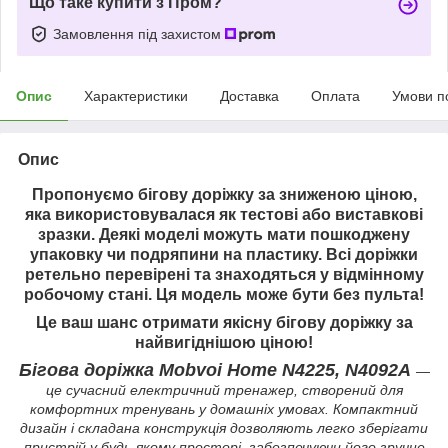
Що таке купити з Пром?
Замовлення під захистом
Опис
Характеристики
Доставка
Оплата
Умови п
Опис
Пропонуємо бігову доріжку за зниженою ціною,
яка використовувалася як тестові або виставкові
зразки. Деякі моделі можуть мати пошкоджену
упаковку чи подряпини на пластику. Всі доріжки
ретельно перевірені та знаходяться у відмінному
робочому стані. Ця модель може бути без пульта!
Це ваш шанс отримати якісну бігову доріжку за
найвигіднішою ціною!
Бігова доріжка Mobvoi Home N4225, N4092А
—
це сучасний електричний тренажер, створений для
комфортних тренувань у домашніх умовах. Компактний
дизайн і складана конструкція дозволяють легко зберігати
пристрій у будь-якому просторі, забезпечуючи його зручне