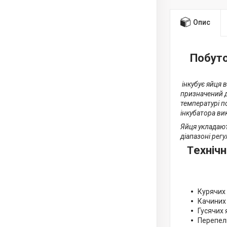
Опис
Побуто
інкубує яйця в
призначений д
температурі п
інкубатора ви
Яйця укладают
діапазоні рег
ехніч
Т
Курячих 
Качиних 
Гусячих 
Перепели