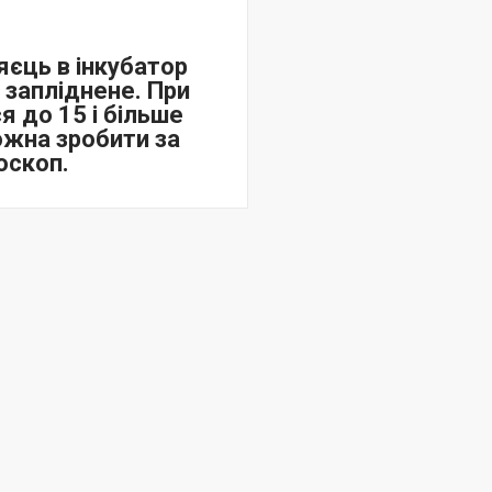
яєць в інкубатор
запліднене. При
я до 15 і більше
ожна зробити за
оскоп.