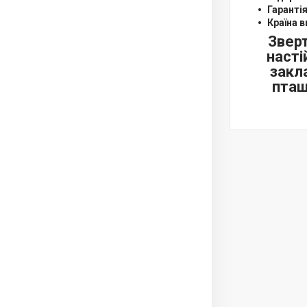
Гаранті
Країна 
Зверт
насті
закл
пташ