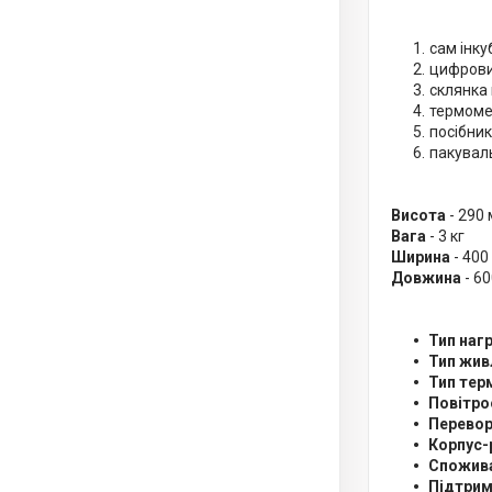
сам інку
цифрови
склянка 
термоме
посібни
пакувал
Висота
- 290
Вага
- 3 кг
Ширина
- 400
Довжина
- 6
Тип нагр
Тип жив
Тип тер
Повітро
Перевор
Корпус-
Спожива
Підтрим