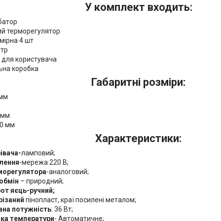
У комплект входить:
батор
й терморегулятор
мірна 4 шт
тр
к для користувача
ьна коробка
Габаритні розміри:
 мм
 мм
00 мм
Характеристики:
івача-
ламповий;
лення
-мережа 220 В;
морегулятора
-аналоговий;
обмін
–
природний;
от яєць-ручний;
різаний
пінопласт, краї посилені металом;
на потужність
: 36 Вт;
ка температури
- Автоматичне;