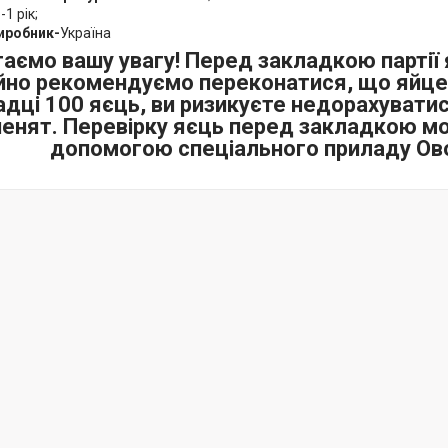
я
-1 рік;
виробник-
Україна
аємо вашу увагу! Перед закладкою партії 
йно рекомендуємо переконатися, що яйце 
адці 100 яєць, ви ризикуєте недорахуватис
енят. Перевірку яєць перед закладкою м
допомогою спеціального приладу Ов