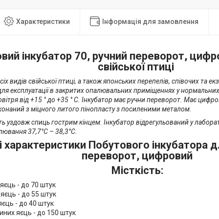
Характеристики
Інформація для замовлення
вий інкубатор 70, ручний переворот, цифр
свійської птиці
сіх видів свійської птиці, а також японських перепелів, співочих та ек
ля експлуатації в закритих опалювальних приміщеннях у нормальних
овітря від +15 ° до +35 ° С. Інкубатор має ручни переворот. Має циф
конаний з міцного литого пінопласту з посиленими металом.
ь уздовж спиць гострим кінцем. Інкубатор відрегульований у лабора
улювання 37,7°C – 38,3°C.
ні характеристики Побутового інкубатора д
переворот, цифровий
Місткість:
яєць - до 70 штук
яєць - до 55 штук
яєць - до 40 штук
них яєць - до 150 штук