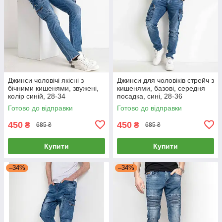
Джинси чоловічі якісні з
Джинси для чоловіків стрейч з
бічними кишенями, звужені,
кишенями, базові, середня
колір синій, 28-34
посадка, сині, 28-36
Готово до відправки
Готово до відправки
450
450
₴
₴
685 ₴
685 ₴
Купити
Купити
–34%
–34%