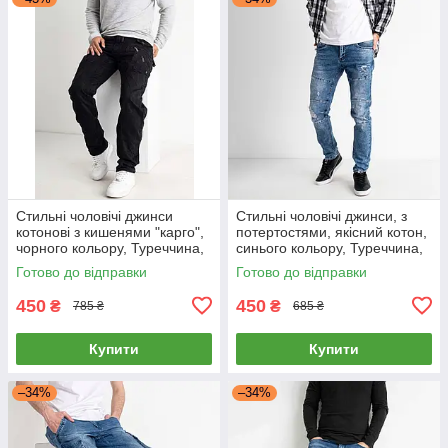
Стильні чоловічі джинси
Стильні чоловічі джинси, з
котонові з кишенями "карго",
потертостями, якісний котон,
чорного кольору, Туреччина,
синього кольору, Туреччина,
28-36
29
Готово до відправки
Готово до відправки
450
450
₴
₴
785 ₴
685 ₴
Купити
Купити
–34%
–34%