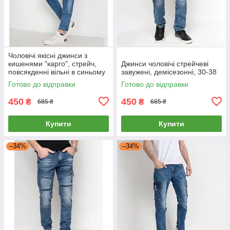
Чоловічі якісні джинси з
кишенями "карго", стрейч,
Джинси чоловічі стрейчеві
повсякденні вільні в синьому
завужені, демісезонні, 30-38
кольорі, 28-36
Готово до відправки
Готово до відправки
450
450
₴
₴
685 ₴
685 ₴
Купити
Купити
–34%
–34%