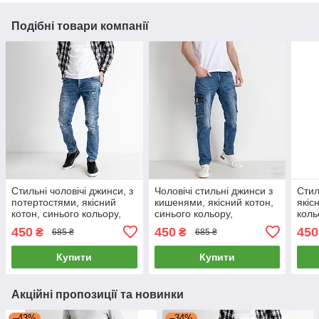
Подібні товари компанії
Стильні чоловічі джинси, з
Чоловічі стильні джинси з
Стил
потертостями, якісний
кишенями, якісний котон,
якіс
котон, синього кольору,
синього кольору,
коль
Туреччина, 29
Туреччина, 29-38
450
450
450
₴
₴
685 ₴
685 ₴
Купити
Купити
Акційні пропозиції та новинки
–43%
–34%