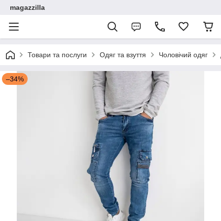
magazzilla
Товари та послуги
Одяг та взуття
Чоловічий одяг
–34%