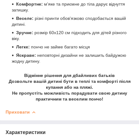
Комфортне:
м'яке та приємне до тіла дарує відчуття
затишку.
Веселе:
різні принти обов'язково сподобається вашій
дитині.
Зручне:
розмір 60х120 см підходить для дітей різного
віку.
Легке:
пончо не займе багато місця
Яскраве:
неповторні дизайни не залишить байдужою
жодну дитину.
Відмінне рішення для дбайливих батьків
Дозвольте вашій дитині бути в теплі та комфорті після
купання або на пляжі.
Не пропустіть можливість порадувати свою дитину
практичним та веселим пончо!
Приховати
Характеристики