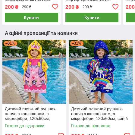
два єдинороги
рожевий колір, єдиноріг
перс
200
200
200
₴
₴
290 ₴
290 ₴
Купити
Купити
Акційні пропозиції та новинки
–31%
–31%
Дитячий пляжний рушник-
Дитячий пляжний рушник-
пончо з капюшоном, з
пончо з капюшоном, з
мікрофібри, 120х60см,
мікрофібри, 120х60см, синій
принцеса
колір, веселка
Готово до відправки
Готово до відправки