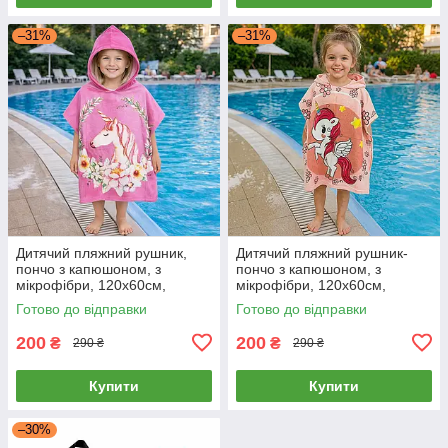
–31%
–31%
Дитячий пляжний рушник,
Дитячий пляжний рушник-
пончо з капюшоном, з
пончо з капюшоном, з
мікрофібри, 120х60см,
мікрофібри, 120х60см,
рожевий колір, єдиноріг
персиковий колір, єдиноріг
Готово до відправки
Готово до відправки
200
200
₴
₴
290 ₴
290 ₴
Купити
Купити
–30%