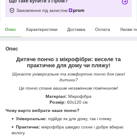
Що таке купити з Пром?
Замовлення під захистом
Опис
Характеристики
Доставка
Оплата
Умови п
Опис
Дитяче пончо з мікрофібри: веселе та
практичне для дому чи пляжу!
Шукаєте універсальне та комфортне пончо для своєї
дитини?
Це пончо стане вашим незамінним помічником!
Матеріал:
Мікрофібра
Розмір:
60х120 см
Чому варто вибрати наше пончо?
Універсальне:
підійде як для дому, так і пляжу.
Практична:
мікрофібра швидко сохне і добре вбирає
вологу.