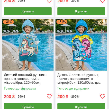
200
200
₴
₴
290 ₴
290 ₴
Купити
Купити
–31%
–31%
Дитячий пляжний рушник-
Дитячий пляжний рушник,
пончо з капюшоном, з
пончо з капюшоном, з
мікрофібри, 120х60см,
мікрофібри, 120х60см, два
блакитний колір, єдиноріг
єдинороги
Готово до відправки
Готово до відправки
200
200
₴
₴
290 ₴
290 ₴
Купити
Купити