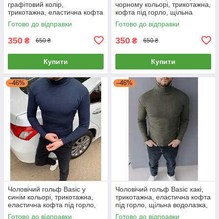
графітовий колір,
чорному кольорі, трикотажна,
трикотажна, еластична кофта
кофта під горло, щільна
під горло, щільна водолазка,
водолазка, розмір S-3XL
Готово до відправки
Готово до відправки
розмір S-3XL
350
350
₴
₴
650 ₴
650 ₴
Купити
Купити
–46%
–46%
Чоловічий гольф Basic у
Чоловічий гольф Basic хакі,
синім кольорі, трикотажна,
трикотажна, еластична кофта
еластична кофта під горло,
під горло, щільна водолазка,
щільна водолазка, розмір S-
S, 5XL
Готово до відправки
Готово до відправки