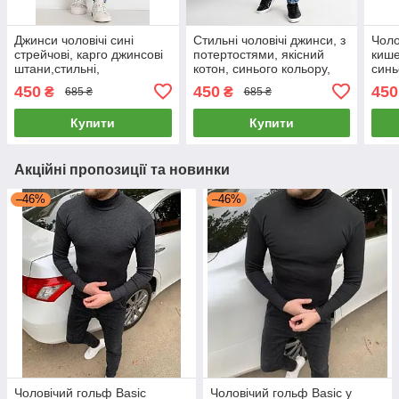
Джинси чоловічі сині
Стильні чоловічі джинси, з
Чоло
стрейчові, карго джинсові
потертостями, якісний
кише
штани,стильні,
котон, синього кольору,
синь
демісезонні 27-34 р.
Туреччина, 29
Туре
450
450
450
₴
₴
685 ₴
685 ₴
Купити
Купити
Акційні пропозиції та новинки
–46%
–46%
Чоловічий гольф Basic
Чоловічий гольф Basic у