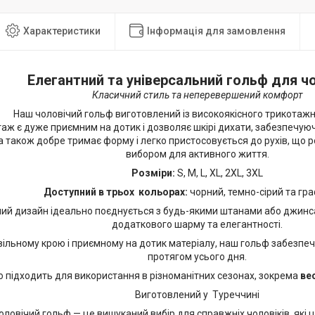
Характеристики
Інформація для замовлення
Елегантний та універсальний гольф для ч
Класичний стиль та неперевершений комфорт
Наш чоловічий гольф виготовлений із високоякісного трикотажн
аж є дуже приємним на дотик і дозволяє шкірі дихати, забезпечую
а також добре тримає форму і легко пристосовується до рухів, що 
вибором для активного життя.
Розміри:
S, M, L, XL, 2XL, 3XL
Доступний в трьох кольорах:
чорний, темно-сірий та гр
ий дизайн ідеально поєднується з будь-якими штанами або джин
додаткового шарму та елегантності.
вільному крою і приємному на дотик матеріалу, наш гольф забезп
протягом усього дня.
о підходить для використання в різноманітних сезонах, зокрема
ве
Виготовлений у Туреччині
ловічий гольф — це вишуканий вибір для справжніх чоловіків, які ц