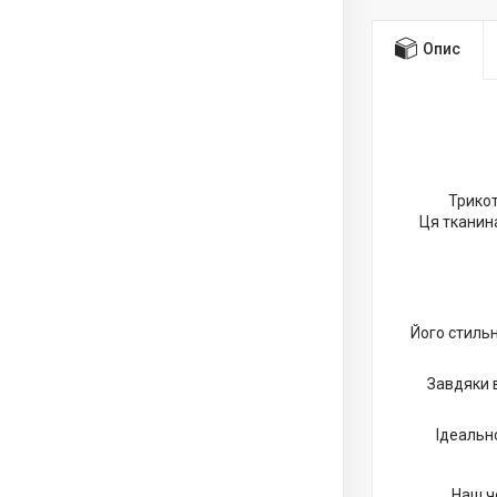
Опис
Трикот
Ця тканин
Його стильн
Завдяки 
Ідеальн
Наш чо