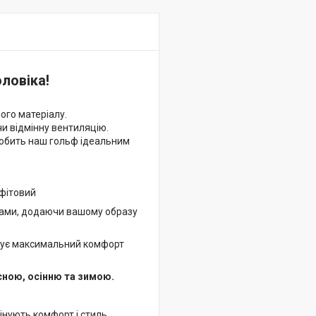
оловіка!
ого матеріалу.
чи відмінну вентиляцію.
робить наш гольф ідеальним
афітовий
сами, додаючи вашому образу
ечує максимальний комфорт
сною, осінню та зимою.
інують комфорт і стиль.