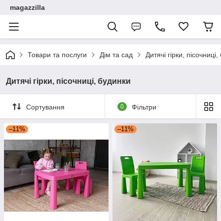
magazzilla
Товари та послуги
Дім та сад
Дитячі гірки, пісочниці,
Дитячі гірки, пісочниці, будинки
Сортування
0
Фільтри
–11%
–11%