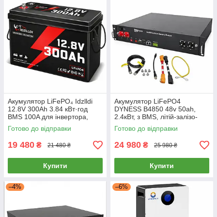
Акумулятор LiFePO₄ Idzlldi
Акумулятор LiFePO4
12.8V 300Ah 3.84 кВт·год
DYNESS B4850 48v 50ah,
BMS 100A для інвертора,
2.4кВт, з BMS, літій-залізо-
сонячної електростанції, UPS
фосфатний аккумулятор для
Готово до відправки
Готово до відправки
ІБП, UPS
19 480
24 980
₴
₴
21 480 ₴
25 980 ₴
Купити
Купити
–4%
–6%