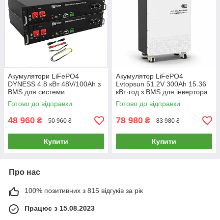
Акумулятори LiFePO4
Акумулятор LiFePO4
DYNESS 4.8 кВт 48V/100Ah з
Lvtopsun 51.2V 300Ah 15.36
BMS для системи
кВт·год з BMS для інвертора
енергозабезпечення будинку,
та сонячних електростанцій
Готово до відправки
Готово до відправки
квартири
48 960
78 980
₴
₴
50 960 ₴
83 980 ₴
Купити
Купити
Про нас
100% позитивних з 815 відгуків за рік
Працює з 15.08.2023