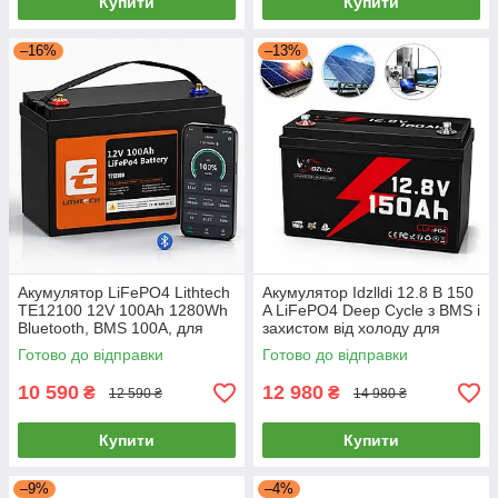
Купити
Купити
–16%
–13%
Акумулятор LiFePO4 Lithtech
Акумулятор Idzlldi 12.8 В 150
TE12100 12V 100Ah 1280Wh
A LiFePO4 Deep Cycle з BMS і
Bluetooth, BMS 100A, для
захистом від холоду для
інвертора, UPS, сонячних
інвертора, ДБЖ, сонячних
Готово до відправки
Готово до відправки
панелей
панелей, резервного
10 590
12 980
₴
₴
12 590 ₴
14 980 ₴
Купити
Купити
–9%
–4%