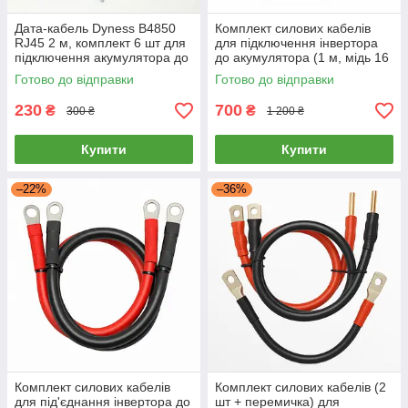
Дата-кабель Dyness B4850
Комплект силових кабелів
RJ45 2 м, комплект 6 шт для
для підключення інвертора
підключення акумулятора до
до акумулятора (1 м, мідь 16
інвертора
мм², червоний + чорний) для
Готово до відправки
Готово до відправки
інвертора, АКБ
230
700
₴
₴
300 ₴
1 200 ₴
Купити
Купити
–22%
–36%
Комплект силових кабелів
Комплект силових кабелів (2
для під'єднання інвертора до
шт + перемичка) для