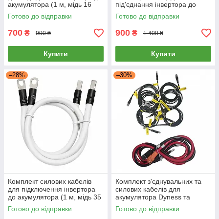
акумулятора (1 м, мідь 16
під'єднання інвертора до
мм2, М8/М8) для інвертора,
акумулятора (1 м, мідь 16
Готово до відправки
Готово до відправки
АКБ
мм2, червоний + чорний)
700
900
₴
₴
900 ₴
1 400 ₴
Купити
Купити
–28%
–30%
Комплект силових кабелів
Комплект з'єднувальних та
для підключення інвертора
силових кабелів для
до акумулятора (1 м, мідь 35
акумулятора Dyness та
мм²) для інвертора, АКБ
Powerbox, для підключення
Готово до відправки
Готово до відправки
АКБ Dyness B4850 до