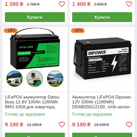
інвертора
1 280
1 400
₴
₴
1 780 ₴
2 000 ₴
Купити
Купити
–18%
–10%
LiFePO4 акумулятор Datou
Акумулятор LiFePO4 Dipower
Boss 12.8V 100Ah 1280Wh
12V 100Ah (1280Wh)
BMS 100A для інвертора,
DDABSSG12100, літій-залізо-
сонячної електростанції, UPS
фосфатний акумулятор для
Готово до відправки
Готово до відправки
(ДБЖ) та резервного
ДБЖ, UPS, інвертора
живлення
9 190
9 190
₴
₴
11 190 ₴
10 190 ₴