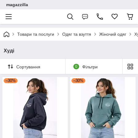
magazzilla
Товари та послуги
Одяг та взуття
Жіночий одяг
Х
Худі
Сортування
0
Фільтри
–30%
–30%