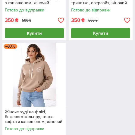
з капюшоном, жіночий
тринитка, оверсайз, жіночий
батник, 46-52
батник, 52
Готово до відправки
Готово до відправки
350
350
₴
₴
500 ₴
500 ₴
Купити
Купити
–30%
Жіноче худі на флісі,
бежевого кольору, тепла
кофта з капюшоном, жіночий
батник, 50
Готово до відправки