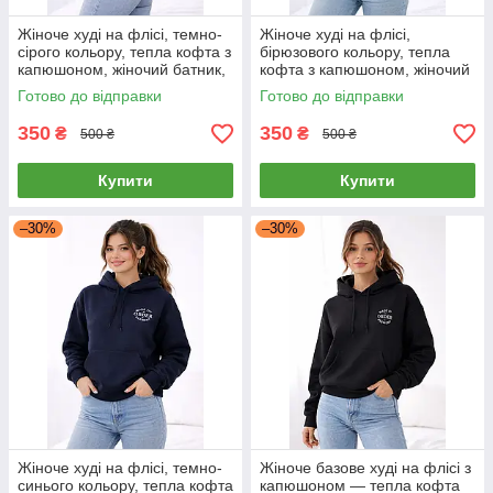
Жіноче худі на флісі, темно-
Жіноче худі на флісі,
сірого кольору, тепла кофта з
бірюзового кольору, тепла
капюшоном, жіночий батник,
кофта з капюшоном, жіночий
46-52
батник, 46-52
Готово до відправки
Готово до відправки
350
350
₴
₴
500 ₴
500 ₴
Купити
Купити
–30%
–30%
Жіноче худі на флісі, темно-
Жіноче базове худі на флісі з
синього кольору, тепла кофта
капюшоном — тепла кофта