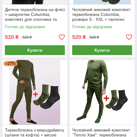
Дитяча термобілизна на флісі
Чоловічий зимовий комплект:
+ шкарпетки Columbia,
термобілизна Columbia,
комплект для хлопчика та
розміри S - XXL + тактичні
дівчинки
термошкарпетки, хакі
Готово до відправки
Готово до відправки
520
520
₴
₴
920 ₴
620 ₴
Купити
Купити
–27%
Термобілизна з мікродайвінгу
Чоловічий зимовий комплект
(штани та кофта) + високі
"Тепло Хакі": термобілизна