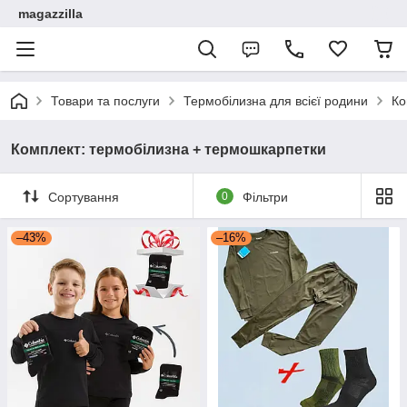
magazzilla
Товари та послуги
Термобілизна для всієї родини
Ко
Комплект: термобілизна + термошкарпетки
Сортування
0
Фільтри
–43%
–16%