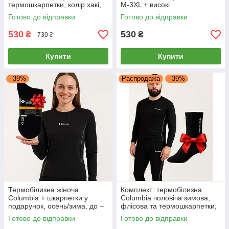
термошкарпетки, колір хакі,
M-3XL + високі
розміри XL, чоловічий
термошкарпетки,з високою
Готово до відправки
Готово до відправки
теплоізоляцією
530
530
₴
₴
730 ₴
Купити
Купити
–39%
Распродажа
–39%
Термобілизна жіноча
Комплект: термобілизна
Columbia + шкарпетки у
Columbia чоловіча зимова,
подарунок, осень/зима, до –
флісова та термошкарпетки,
25°C, спортивна та
комплект (кофта + штани)
Готово до відправки
Готово до відправки
повсякденна