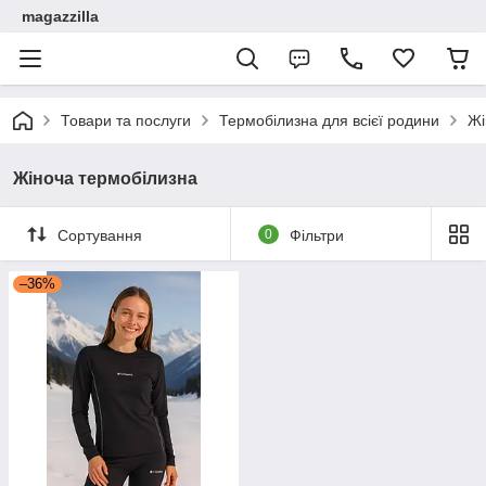
magazzilla
Товари та послуги
Термобілизна для всієї родини
Жі
Жіноча термобілизна
Сортування
0
Фільтри
–36%