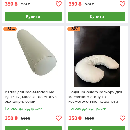
350
350
₴
₴
534 ₴
534 ₴
Купити
Купити
–34%
–34%
Валик для косметологічної
Подушка білого кольору для
кушетки, масажного столу з
масажного столу та
еко-шкіри, білий
косметологічної кушетки з
еко-шкіри "ПІДКОВА"
Готово до відправки
Готово до відправки
350
350
₴
₴
534 ₴
534 ₴