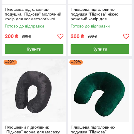
Плюшева підголовник-
Плюшева підголовник-
подушка "Підкова" молочний
подушка "Підкова" ніжно
колір для косметологічної
рожевий колір для
кушетки та масажного столу
косметологічної кушетки та
Готово до відправки
Готово до відправки
масажного столу
200
200
₴
₴
300 ₴
300 ₴
Купити
Купити
–29%
–29%
Плюшевий підголівник
Плюшева підголовник-
"Підкова" чорна для масажу
подушка "Підкова"