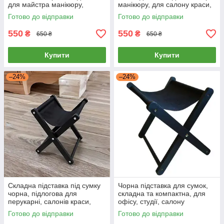
для майстра манікюру,
манікюру, для салону краси,
масажу рук, для салону
для масажу рук
Готово до відправки
Готово до відправки
краси
550
550
₴
₴
650 ₴
650 ₴
Купити
Купити
–24%
–24%
Складна підставка під сумку
Чорна підставка для сумок,
чорна, підлогова для
складна та компактна, для
перукарні, салонів краси,
офісу, студії, салону
студій, в манікюрні та
Готово до відправки
Готово до відправки
педикюрні кабінети, офіси