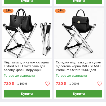
Купити
Купити
–35%
–28%
Підставка для сумок складна
Складна підставка для сумки
Oxford 600D металева для
підлогова чорна BAG STAND
салону краси, перукарні,
Premium Oxford 600D для
манікюру, офісу
салону краси, перукарні,
Готово до відправки
Готово до відправки
манікюру та офісу
720
720
₴
₴
1 100 ₴
1 000 ₴
Купити
Купити