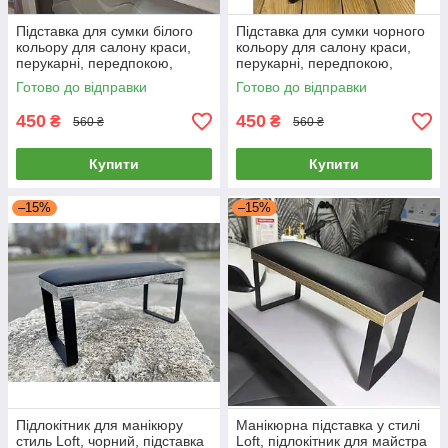
Підставка для сумки білого
Підставка для сумки чорного
кольору для салону краси,
кольору для салону краси,
перукарні, передпокою,
перукарні, передпокою,
ресторану, кафе, клініки.
ресторану, кафе, клініки.
Готово до відправки
Готово до відправки
450
450
₴
₴
560 ₴
560 ₴
Купити
Купити
–15%
–15%
Підлокітник для манікюру
Манікюрна підставка у стилі
стиль Loft, чорний, підставка
Loft, підлокітник для майстра