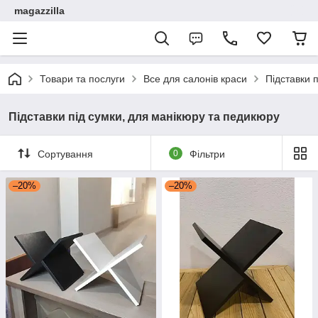
magazzilla
Товари та послуги
Все для салонів краси
Підставки 
Підставки під сумки, для манікюру та педикюру
Сортування
0
Фільтри
–20%
–20%