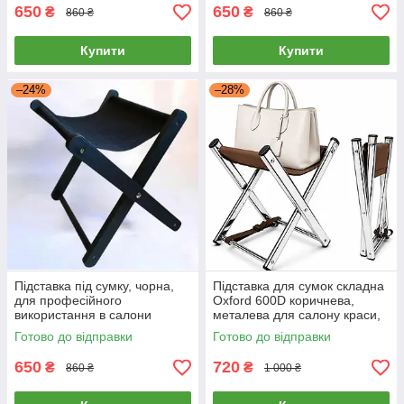
650
650
₴
₴
860 ₴
860 ₴
Купити
Купити
–24%
–28%
Підставка під сумку, чорна,
Підставка для сумок складна
для професійного
Oxford 600D коричнева,
використання в салони
металева для салону краси,
краси, косметологію
перукарні, манікюру, офісу
Готово до відправки
Готово до відправки
650
720
₴
₴
860 ₴
1 000 ₴